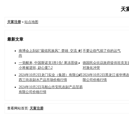
天富
天富注册
»
站点地图
最新文章
南博会上刮起“最炫民族风”_楚雄_交流_时
不要让怨气损了你的运气
尚
一觉醒来, 中国斯诺克1胜1负! 果冻晋级,
德国民众抗议政府提供坦克支
小将被逆转, 赵心童7-2
对激化冲突
2024年10月2日龙门实业（集团）有限公司
2024年10月2日黑龙江省华
西三街农副水产品市场价格行情
限公司价格行情
2024年10月2日马鞍山市安民农副产品贸易
有限公司价格行情
查看网站首页:
天富注册